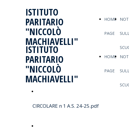
ISTITUTO
PARITARIO
HOME
NOTI
"NICCOLÒ
PAGE
SUL
MACHIAVELLI"
ISTITUTO
SCU
PARITARIO
HOME
NOTI
"NICCOLÒ
PAGE
SUL
MACHIAVELLI"
SCU
Convocazione dei consigli di
CIRCOLARE n 1 A.S. 24-25.pdf
classe
elezioni componente alunni