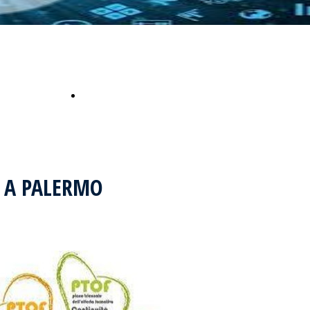
ESAMI
STATO
ESAMI
IDONEITÀ
Contatti
IDONEITÀ
INTEGRATIVI
INTEGRATIVI
4 A PALERMO
NEWS
NEWS
BILANCI
BILANCI