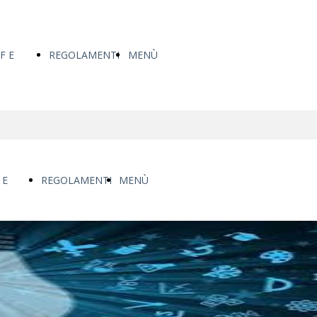
F E
REGOLAMENTI
MENÙ
UMENTI
BACHECA/AVVISI
 E
REGOLAMENTI
MENÙ
MAGGIO
ESAMI DI
UMENTI
BACHECA/AVVISI
STATO
AGGIO
ESAMI DI