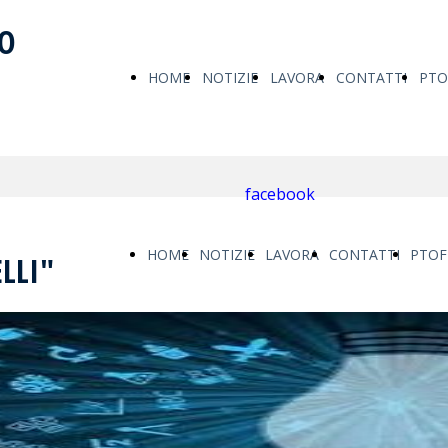
IO
HOME
NOTIZIE
LAVORA
CONTATTI
PTO
PAGE
SULLA
CON
DOC
facebook
HOME
NOTIZIE
LAVORA
CONTATTI
PTOF
LLI"
SCUOLA
NOI
15 
PAGE
SULLA
CON
DOC
SCUOLA
NOI
15 M