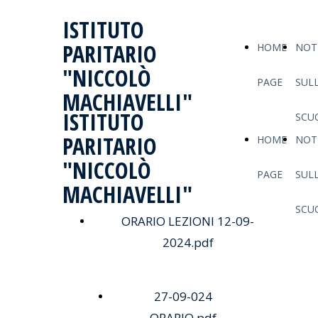
ISTITUTO
PARITARIO
HOME
NOTI
"NICCOLÒ
PAGE
SUL
MACHIAVELLI"
ISTITUTO
SCU
PARITARIO
HOME
NOTI
"NICCOLÒ
PAGE
SUL
MACHIAVELLI"
SCU
Scarica
ORARIO LEZIONI 12-09-
2024.pdf
Scarica
27-09-024
ORARIO.pdf