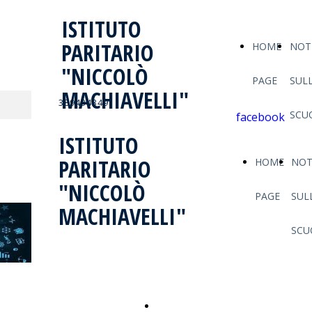
ISTITUTO
PARITARIO
HOME
NOTI
"NICCOLÒ
PAGE
SUL
MACHIAVELLI"
3894343491
SCU
facebook
ISTITUTO
PARITARIO
HOME
NOT
"NICCOLÒ
PAGE
SUL
MACHIAVELLI"
SCU
Home